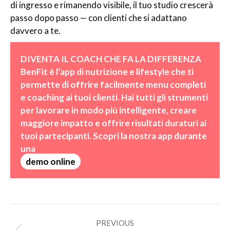
di ingresso e rimanendo visibile, il tuo studio crescerà
passo dopo passo — con clienti che si adattano
davvero a te.
DIVENTA IL COACH CHE FA LA DIFFERENZA 
BenFit è l’app di nutrizione e lifestyle che ti 
permette di offrire facilmente menu completi 
e coaching ai tuoi clienti. Hai tutti gli strumenti 
per lavorare in modo più intelligente, creare 
maggiore impatto e offrire risultati duraturi ai 
tuoi partecipanti. Scopri la nostra app durante 
demo online
Post
PREVIOUS