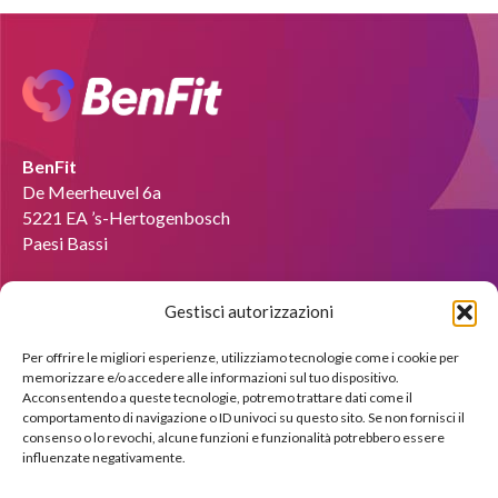
BenFit
De Meerheuvel 6a
5221 EA ’s-Hertogenbosch
Paesi Bassi
E-mail :
info@benfit-italia.it
Gestisci autorizzazioni
Diventare coach?
Per offrire le migliori esperienze, utilizziamo tecnologie come i cookie per
memorizzare e/o accedere alle informazioni sul tuo dispositivo.
Saremo lieti di mostrarti le possibilità attraverso una
Acconsentendo a queste tecnologie, potremo trattare dati come il
dimostrazione gratuita.
comportamento di navigazione o ID univoci su questo sito. Se non fornisci il
consenso o lo revochi, alcune funzioni e funzionalità potrebbero essere
influenzate negativamente.
Iscriviti subito !