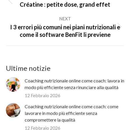
navigation
Previous
Créatine : petite dose, grand effet
post:
NEXT
I 3 errori più comuni nei piani nutrizionali e
Next
come il software BenFit li previene
post:
Ultime notizie
Coaching nutrizionale online come coach: lavora in
modo più efficiente senza rinunciare alla qualità
12 Febbraio 2026
Coaching nutrizionale online come coach: come
lavorare in modo più efficiente senza
compromettere la qualità
12 Febbraio 2026