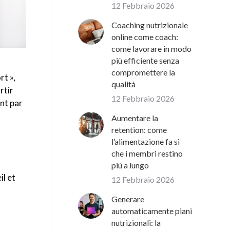
12 Febbraio 2026
Coaching nutrizionale
online come coach:
come lavorare in modo
più efficiente senza
compromettere la
rt »,
qualità
rtir
12 Febbraio 2026
nt par
Aumentare la
retention: come
l’alimentazione fa sì
che i membri restino
più a lungo
l et
12 Febbraio 2026
Generare
automaticamente piani
nutrizionali: la