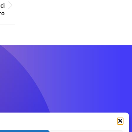
ci
ro