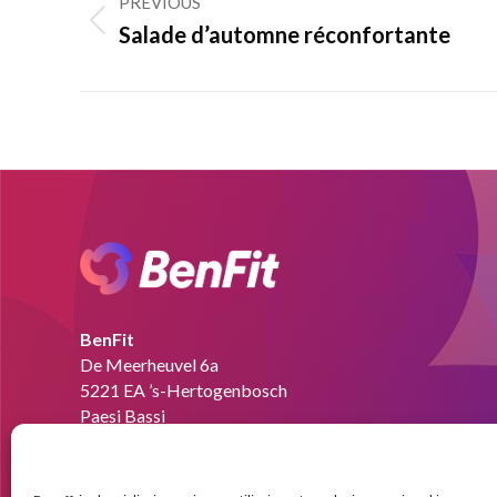
navigation
PREVIOUS
Previous
Salade d’automne réconfortante
post:
BenFit
De Meerheuvel 6a
5221 EA ’s-Hertogenbosch
Paesi Bassi
E-mail :
info@benfit-italia.it