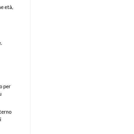
me età,
.
o per
u
nterno
i