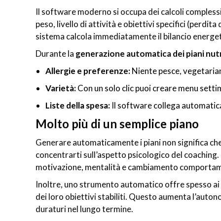
Il software moderno si occupa dei calcoli complessi
peso, livello di attività e obiettivi specifici (perd
sistema calcola immediatamente il bilancio energet
Durante la
generazione automatica dei piani nutr
Allergie e preferenze:
Niente pesce, vegetariano
Varietà:
Con un solo clic puoi creare menu settim
Liste della spesa:
Il software collega automaticame
Molto più di un semplice piano
Generare automaticamente i piani non significa che t
concentrarti sull’aspetto psicologico del coaching. 
motivazione, mentalità e cambiamento comportam
Inoltre, uno strumento automatico offre spesso ai cl
dei loro obiettivi stabiliti. Questo aumenta l’autono
duraturi nel lungo termine.