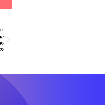
XT
me
no
go