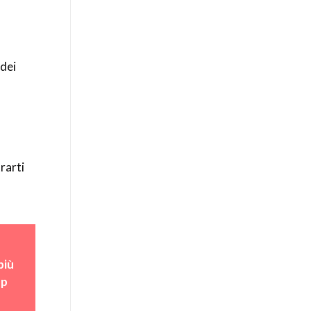
 dei
rarti
iù 
p 