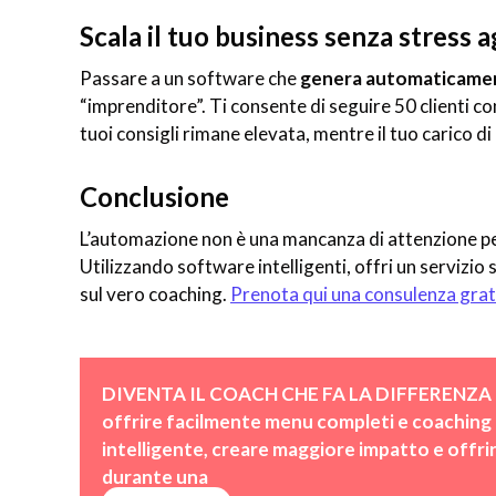
Scala il tuo business senza stress 
Passare a un software che
genera automaticament
“imprenditore”. Ti consente di seguire 50 clienti co
tuoi consigli rimane elevata, mentre il tuo carico d
Conclusione
L’automazione non è una mancanza di attenzione pe
Utilizzando software intelligenti, offri un servizio
sul vero coaching.
Prenota qui una consulenza grat
DIVENTA IL COACH CHE FA LA DIFFERENZA 
offrire facilmente menu completi e coaching ai 
intelligente, creare maggiore impatto e offrire 