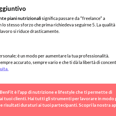
aggiuntivo
e piani nutrizionali
significa passare da “freelance” a
n lo stesso sforzo che prima richiedeva seguirne 5. La qualità
i lavoro si riduce drasticamente.
rsonale; è un modo per aumentare la tua professionalità.
 sempre accurato, sempre vario e che ti dà la libertà di concent
uita.
BenFit è l’app di nutrizione e lifestyle che ti permette di 
tuoi clienti. Hai tutti gli strumenti per lavorare in modo p
risultati duraturi ai tuoi partecipanti. Scopri la nostra ap