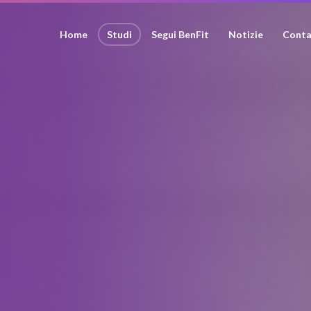
Home
Studi
Segui BenFit
Notizie
Conta