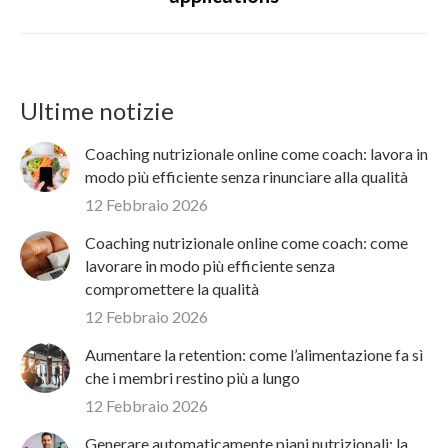
post:
Ultime notizie
Coaching nutrizionale online come coach: lavora in
modo più efficiente senza rinunciare alla qualità
12 Febbraio 2026
Coaching nutrizionale online come coach: come
lavorare in modo più efficiente senza
compromettere la qualità
12 Febbraio 2026
Aumentare la retention: come l’alimentazione fa sì
che i membri restino più a lungo
12 Febbraio 2026
Generare automaticamente piani nutrizionali: la