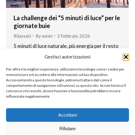
La challenge dei “5 minuti di luce” per le
giornate buie
Rilassati
By
emiel
3 Febbraio 2026
5 minuti di luce naturale, più energia per il resto
della giornata, soprattutto nei bui mesi invernali
Gestisci autorizzazioni
in cui trascorriamo molto tempo al chiuso. La
luce naturale aiuta il tuo orologio biologico, il
Per offrire le migliori esperienze, utilizziamo tecnologie come i cookie per
memorizzare e/o accedere alle informazioni sul tuo dispositivo.
sonno e l’umore. La ricerca dimostra che il
Acconsentendo a queste tecnologie, potremo trattare dati come il
nostro orologio interno reagisce già a stimoli
comportamento di navigazione o ID univoci su questo sito. Se non fornisci il
luminosi relativamente brevi. Una quantità
consenso o lo revochi, alcune funzioni e funzionalità potrebbero essere
influenzate negativamente.
insufficiente di…
Accettare
Rifiutare