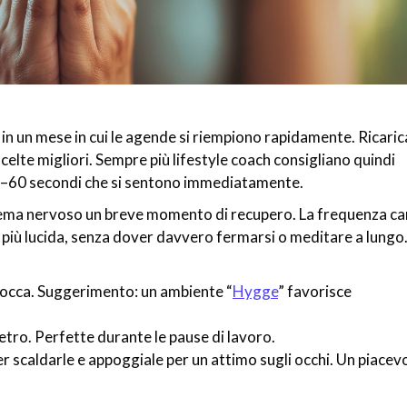
in un mese in cui le agende si riempiono rapidamente. Ricaric
 scelte migliori. Sempre più lifestyle coach consigliano quindi
30–60 secondi che si sentono immediatamente.
stema nervoso un breve momento di recupero. La frequenza ca
ta più lucida, senza dover davvero fermarsi o meditare a lungo
a bocca. Suggerimento: un ambiente “
Hygge
” favorisce
ietro. Perfette durante le pause di lavoro.
per scaldarle e appoggiale per un attimo sugli occhi. Un piacev