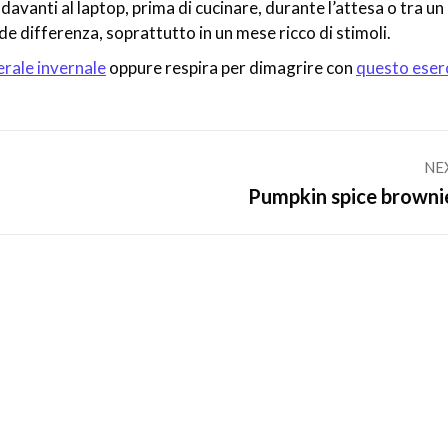
vanti al laptop, prima di cucinare, durante l’attesa o tra un
e differenza, soprattutto in un mese ricco di stimoli.
rale invernale
oppure respira per dimagrire con
questo eser
NE
Next
Pumpkin spice browni
post: