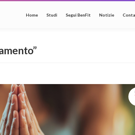
Home
Studi
Segui BenFit
Notizie
Conta
ssamento”