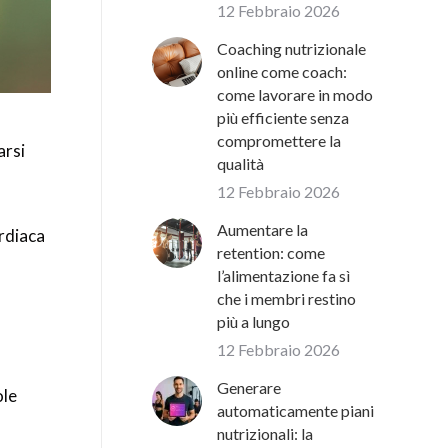
12 Febbraio 2026
Coaching nutrizionale
online come coach:
come lavorare in modo
più efficiente senza
compromettere la
arsi
qualità
12 Febbraio 2026
Aumentare la
rdiaca
retention: come
.
l’alimentazione fa sì
che i membri restino
più a lungo
12 Febbraio 2026
Generare
ole
automaticamente piani
nutrizionali: la