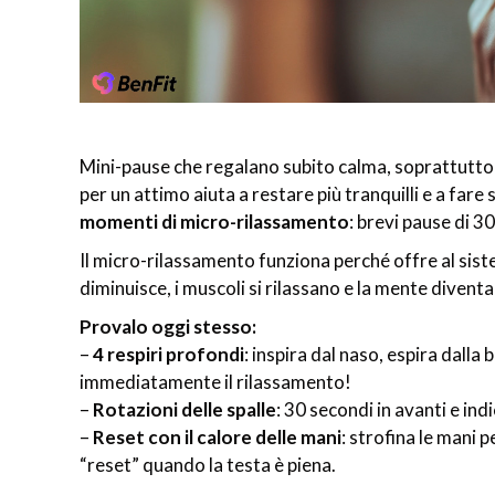
Mini-pause che regalano subito calma, soprattutto 
per un attimo aiuta a restare più tranquilli e a fare
momenti di micro-rilassamento
: brevi pause di 
Il micro-rilassamento funziona perché offre al si
diminuisce, i muscoli si rilassano e la mente diven
Provalo oggi stesso:
–
4 respiri profondi
: inspira dal naso, espira dall
immediatamente il rilassamento!
–
Rotazioni delle spalle
: 30 secondi in avanti e ind
–
Reset con il calore delle mani
: strofina le mani 
“reset” quando la testa è piena.