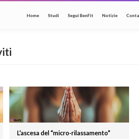
Home
Studi
Segui BenFit
Notizie
Conta
iti
L’ascesa del “micro-rilassamento”