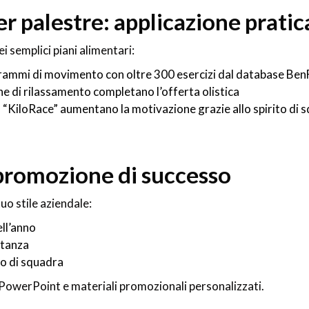
r palestre: applicazione pratic
 semplici piani alimentari:
grammi di movimento con oltre 300 esercizi dal database Ben
he di rilassamento completano l’offerta olistica
“KiloRace” aumentano la motivazione grazie allo spirito di 
promozione di successo
o stile aziendale:
ell’anno
stanza
ro di squadra
PowerPoint e materiali promozionali personalizzati.