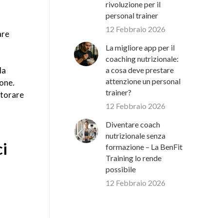
rivoluzione per il
personal trainer
12 Febbraio 2026
are
La migliore app per il
coaching nutrizionale:
la
a cosa deve prestare
attenzione un personal
ione.
trainer?
itorare
12 Febbraio 2026
Diventare coach
nutrizionale senza
ci
formazione – La BenFit
Training lo rende
possibile
12 Febbraio 2026