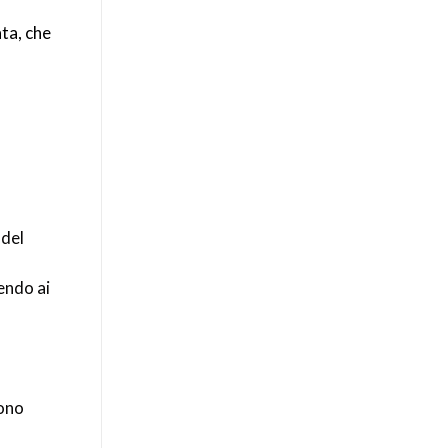
ta, che
 del
endo ai
gono