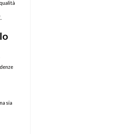
qualità
.
lo
i
ndenze
na sia