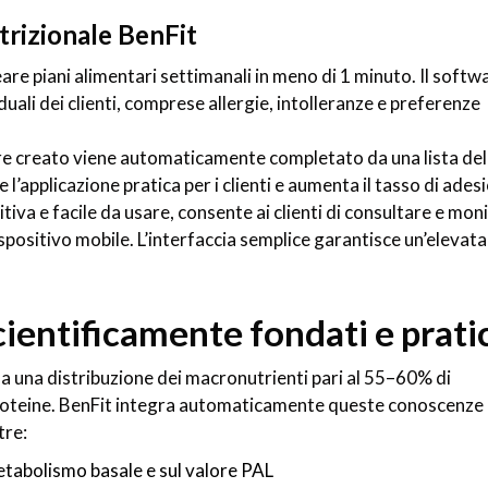
trizionale BenFit
are piani alimentari settimanali in meno di 1 minuto. Il softw
ali dei clienti, comprese allergie, intolleranze e preferenze
are creato viene automaticamente completato da una lista del
’applicazione pratica per i clienti e aumenta il tasso di ades
tiva e facile da usare, consente ai clienti di consultare e mon
ispositivo mobile. L’interfaccia semplice garantisce un’elevata
cientificamente fondati e prati
 una distribuzione dei macronutrienti pari al 55–60% di
roteine. BenFit integra automaticamente queste conoscenze
tre:
etabolismo basale e sul valore PAL