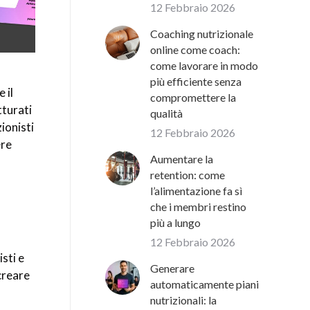
12 Febbraio 2026
Coaching nutrizionale
online come coach:
come lavorare in modo
più efficiente senza
 il
compromettere la
tturati
qualità
zionisti
12 Febbraio 2026
ere
Aumentare la
retention: come
l’alimentazione fa sì
che i membri restino
più a lungo
12 Febbraio 2026
sti e
Generare
 creare
automaticamente piani
nutrizionali: la