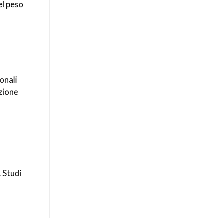
el peso
onali
zione
. Studi