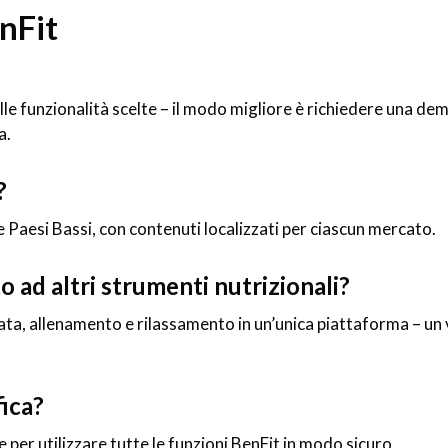
nFit
lle funzionalità scelte – il modo migliore è richiedere una de
a.
?
 e Paesi Bassi, con contenuti localizzati per ciascun mercato.
o ad altri strumenti nutrizionali?
ta, allenamento e rilassamento in un’unica piattaforma – un
ica?
per utilizzare tutte le funzioni BenFit in modo sicuro.