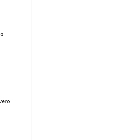
mo
 vero