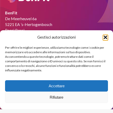
BenFit
De Meerheuvel 6a
5221 EA ’s-Hertogenbosch
Paesi Bassi
Gestisci autorizzazioni
E-mail :
info@benfit-italia.it
Per offrire le migliori esperienze, utilizziamo tecnologie come i cookie per
memorizzare e/o accedere alle informazioni sul tuo dispositivo.
Diventare coach?
Acconsentendo a queste tecnologie, potremo trattare dati come il
comportamento di navigazione o ID univoci su questo sito. Se non fornisci il
Saremo lieti di mostrarti le possibilità attraverso una
consenso o lo revochi, alcune funzioni e funzionalità potrebbero essere
dimostrazione gratuita.
influenzate negativamente.
Iscriviti subito !
Accettare
Rifiutare
© Copyright BenFit |
Site by LL
Copyright menu-IT