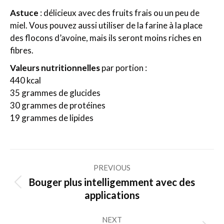
Astuce
: délicieux avec des fruits frais ou un peu de
miel. Vous pouvez aussi utiliser de la farine à la place
des flocons d’avoine, mais ils seront moins riches en
fibres.
Valeurs nutritionnelles
par portion :
440 kcal
35 grammes de glucides
30 grammes de protéines
19 grammes de lipides
Post
PREVIOUS
navigation
Bouger plus intelligemment avec des
Previous
applications
post:
NEXT