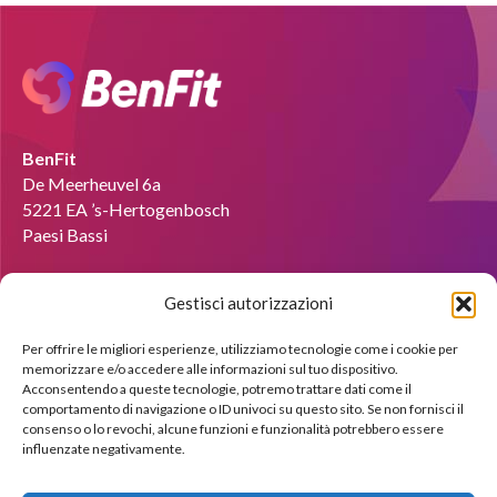
BenFit
De Meerheuvel 6a
5221 EA ’s-Hertogenbosch
Paesi Bassi
E-mail :
info@benfit-italia.it
Gestisci autorizzazioni
Diventare coach?
Per offrire le migliori esperienze, utilizziamo tecnologie come i cookie per
memorizzare e/o accedere alle informazioni sul tuo dispositivo.
Saremo lieti di mostrarti le possibilità attraverso una
Acconsentendo a queste tecnologie, potremo trattare dati come il
dimostrazione gratuita.
comportamento di navigazione o ID univoci su questo sito. Se non fornisci il
consenso o lo revochi, alcune funzioni e funzionalità potrebbero essere
influenzate negativamente.
Iscriviti subito !