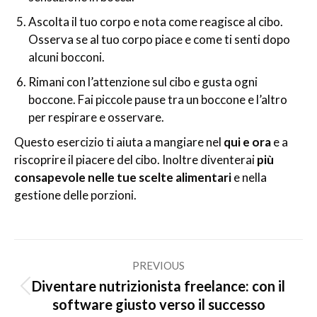
Ascolta il tuo corpo e nota come reagisce al cibo.
Osserva se al tuo corpo piace e come ti senti dopo
alcuni bocconi.
Rimani con l’attenzione sul cibo e gusta ogni
boccone. Fai piccole pause tra un boccone e l’altro
per respirare e osservare.
Questo esercizio ti aiuta a mangiare nel
qui e ora
e a
riscoprire il piacere del cibo. Inoltre diventerai
più
consapevole nelle tue scelte alimentari
e nella
gestione delle porzioni.
Post
PREVIOUS
navigation
Diventare nutrizionista freelance: con il
Previous
software giusto verso il successo
post: