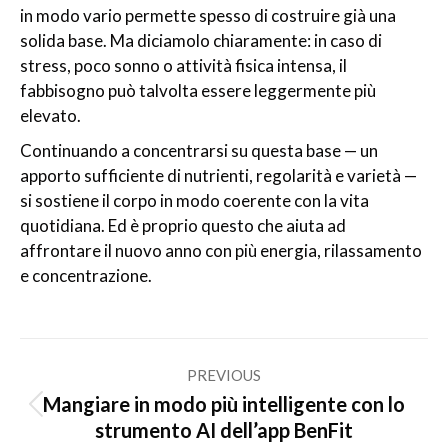
in modo vario permette spesso di costruire già una
solida base. Ma diciamolo chiaramente: in caso di
stress, poco sonno o attività fisica intensa, il
fabbisogno può talvolta essere leggermente più
elevato.
Continuando a concentrarsi su questa base — un
apporto sufficiente di nutrienti, regolarità e varietà —
si sostiene il corpo in modo coerente con la vita
quotidiana. Ed è proprio questo che aiuta ad
affrontare il nuovo anno con più energia, rilassamento
e concentrazione.
Post
PREVIOUS
navigation
Mangiare in modo più intelligente con lo
Previous
strumento AI dell’app BenFit
post: