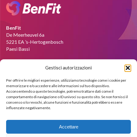
BenFit
De Meerheuvel 6a
5221 EA ’s-Hertogenbosch
Paesi Bassi
E-mail :
info@benfit-italia.it
Gestisci autorizzazioni
Diventare coach?
Per offrire le migliori esperienze, utilizziamo tecnologie come i cookie per
memorizzare e/o accedere alle informazioni sul tuo dispositivo.
Saremo lieti di mostrarti le possibilità attraverso una
Acconsentendo a queste tecnologie, potremo trattare dati come il
dimostrazione gratuita.
comportamento di navigazione o ID univoci su questo sito. Se non fornisci il
consenso o lo revochi, alcune funzioni e funzionalità potrebbero essere
influenzate negativamente.
Iscriviti subito !
Accettare