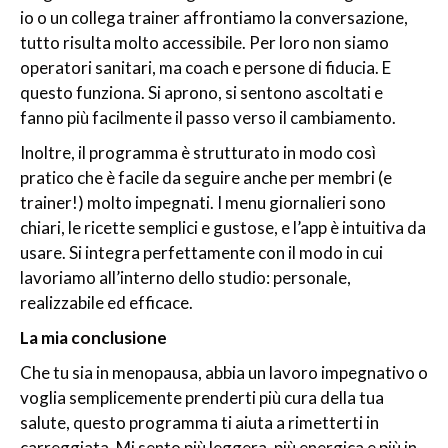
io o un collega trainer affrontiamo la conversazione,
tutto risulta molto accessibile. Per loro non siamo
operatori sanitari, ma coach e persone di fiducia. E
questo funziona. Si aprono, si sentono ascoltati e
fanno più facilmente il passo verso il cambiamento.
Inoltre, il programma è strutturato in modo così
pratico che è facile da seguire anche per membri (e
trainer!) molto impegnati. I menu giornalieri sono
chiari, le ricette semplici e gustose, e l’app è intuitiva da
usare. Si integra perfettamente con il modo in cui
lavoriamo all’interno dello studio: personale,
realizzabile ed efficace.
La mia conclusione
Che tu sia in menopausa, abbia un lavoro impegnativo o
voglia semplicemente prenderti più cura della tua
salute, questo programma ti aiuta a rimetterti in
carreggiata. Mi sento più leggera, più energica e più in