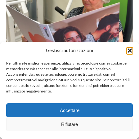
Gestisci autorizzazioni
Per offrire le migliori esperienze, utilizziamo tecnologie come i cookie per
memorizzare e/o accedere alle informazioni sul tuo dispositivo.
Acconsentendo a queste tecnologie, potremo trattare dati come il
comportamento di navigazione o ID univoci su questo sito. Se non fornisci il
consenso o lo revochi, alcune funzioni e funzionalità potrebbero essere
influenzate negativamente.
© Copyright BenFit |
Site by LL
Accettare
Copyright menu-IT
Rifiutare