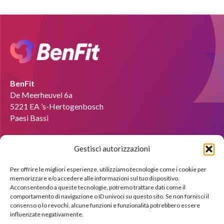
BenFit
De Meerheuvel 6a
5221 EA ’s-Hertogenbosch
Paesi Bassi
E-mail :
info@benfit-italia.it
Gestisci autorizzazioni
Diventare coach?
Per offrire le migliori esperienze, utilizziamo tecnologie come i cookie per
memorizzare e/o accedere alle informazioni sul tuo dispositivo.
Saremo lieti di mostrarti le possibilità attraverso una
Acconsentendo a queste tecnologie, potremo trattare dati come il
dimostrazione gratuita.
comportamento di navigazione o ID univoci su questo sito. Se non fornisci il
consenso o lo revochi, alcune funzioni e funzionalità potrebbero essere
influenzate negativamente.
Iscriviti subito !