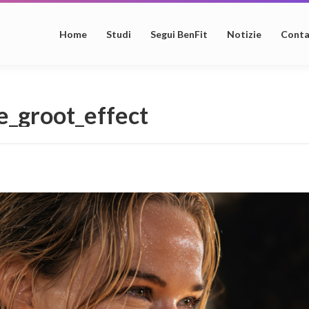
Home
Studi
Segui BenFit
Notizie
Conta
e_groot_effect